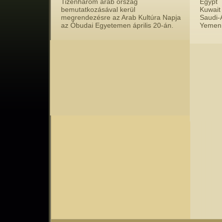
Tizenhárom arab ország
Egypt
bemutatkozásával kerül
Kuwait
megrendezésre az Arab Kultúra Napja
Saudi-
az Óbudai Egyetemen április 20-án.
Yemen