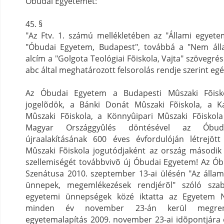
Óbudai Egyetemet:
45. §
"Az Ftv. 1. számú mellékletében az "Állami egyete
"Óbudai Egyetem, Budapest", továbbá a "Nem álla
alcím a "Golgota Teológiai Fõiskola, Vajta" szövegré
abc által meghatározott felsorolás rendje szerint egés
Az Óbudai Egyetem a Budapesti Mûszaki Fõiskol
jogelõdök, a Bánki Donát Mûszaki Fõiskola, a 
Mûszaki Fõiskola, a Könnyûipari Mûszaki Fõiskola
Magyar Országgyûlés döntésével az Óbud
újraalakításának 600 éves évfordulóján létrejöt
Mûszaki Fõiskola jogutódjaként az ország másodi
szellemiségét továbbvivõ új Óbudai Egyetem! Az Ó
Szenátusa 2010. szeptember 13-ai ülésén "Az állam
ünnepek, megemlékezések rendjérõl" szóló szab
egyetemi ünnepségek közé iktatta az Egyetem N
minden év november 23-án kerül megren
egyetemalapítás 2009. november 23-ai idõpontjára 