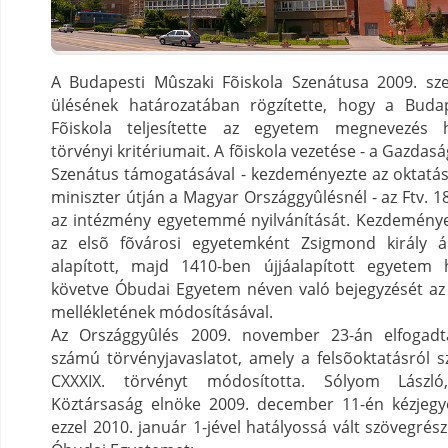
A Budapesti Mûszaki Fõiskola Szenátusa 2009. sz
ülésének határozatában rögzítette, hogy a Buda
Fõiskola teljesítette az egyetem megnevezés h
törvényi kritériumait. A fõiskola vezetése - a Gazdas
Szenátus támogatásával - kezdeményezte az oktatási
miniszter útján a Magyar Országgyûlésnél - az Ftv. 18
az intézmény egyetemmé nyilvánítását. Kezdemény
az elsõ fõvárosi egyetemként Zsigmond király á
alapított, majd 1410-ben újjáalapított egyetem
követve Óbudai Egyetem néven való bejegyzését az 
mellékletének módosításával.
Az Országgyûlés 2009. november 23-án elfogadt
számú törvényjavaslatot, amely a felsõoktatásról s
CXXXIX. törvényt módosította. Sólyom Lászl
Köztársaság elnöke 2009. december 11-én kézjegyév
ezzel 2010. január 1-jével hatályossá vált szövegrész