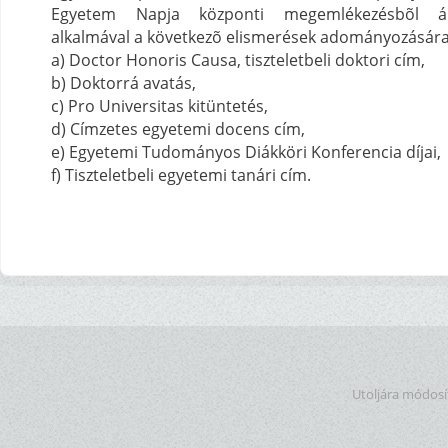
Egyetem Napja központi megemlékezésbõl ál
alkalmával a következõ elismerések adományozására 
a) Doctor Honoris Causa, tiszteletbeli doktori cím,
b) Doktorrá avatás,
c) Pro Universitas kitüntetés,
d) Címzetes egyetemi docens cím,
e) Egyetemi Tudományos Diákköri Konferencia díjai,
f) Tiszteletbeli egyetemi tanári cím.
Utoljára módosít