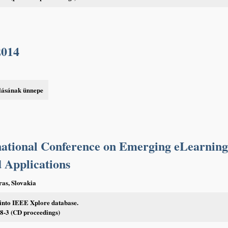
2014
lásának ünnepe
ational Conference on Emerging eLearnin
 Applications
as, Slovakia
 into IEEE Xplore database.
8-3 (CD proceedings)