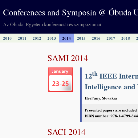
Conferences and Symposia @ Óbuda U
Az Óbudai Egyetem konferenciái és szimpóziumai
2010
2011
2012
2013
2014
2015
2016
2017
2018
SAMI 2014
th
12
IEEE Intern
Intelligence and
Herl'any, Slovakia
Presented papers are included
ISBN number: 978-1-4799-3440
SACI 2014