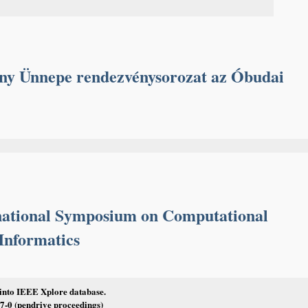
y Ünnepe rendezvénysorozat az Óbudai
ational Symposium on Computational
 Informatics
 into IEEE Xplore database.
-0 (pendrive proceedings)