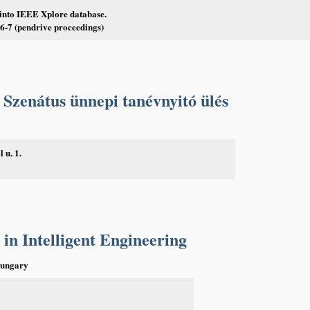
 into IEEE Xplore database.
-7 (pendrive proceedings)
Szenátus ünnepi tanévnyitó ülés
 u. 1.
in Intelligent Engineering
Hungary