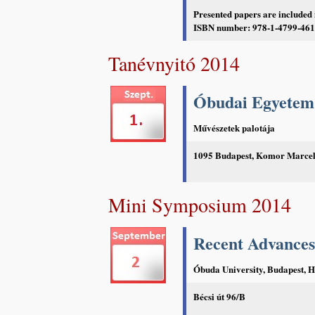
Presented papers are included
ISBN number: 978-1-4799-4616
Tanévnyitó 2014
Óbudai Egyetem 
Művészetek palotája
1095 Budapest, Komor Marcell
Mini Symposium 2014
Recent Advances 
Óbuda University, Budapest, 
Bécsi út 96/B