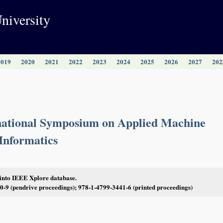
niversity
2019
2020
2021
2022
2023
2024
2025
2026
2027
202
ational Symposium on Applied Machine
 Informatics
 into IEEE Xplore database.
-9 (pendrive proceedings); 978-1-4799-3441-6 (printed proceedings)