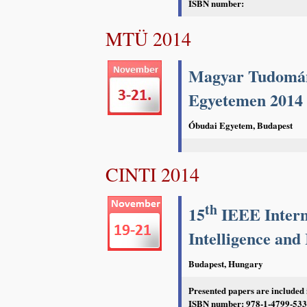
ISBN number:
MTÜ 2014
Magyar Tudomán
Egyetemen 2014
Óbudai Egyetem, Budapest
CINTI 2014
th
15
IEEE Intern
Intelligence and
Budapest, Hungary
Presented papers are included
ISBN number: 978-1-4799-5337