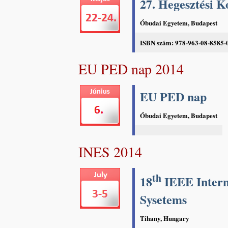
27. Hegesztési K
Óbudai Egyetem, Budapest
ISBN szám: 978-963-08-8585-
EU PED nap 2014
EU PED nap
Óbudai Egyetem, Budapest
INES 2014
th
18
IEEE Interna
Sysetems
Tihany, Hungary